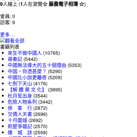
9
人線上 (
1
人在瀏覽
☆ 藤農電子相簿 ☆
)
會員: 0
訪客: 9
更多…
書籍列表
來生不做中國人
(10765)
尋秦記
(5442)
中國無法偉大的五十個理由
(5353)
中国，你憑甚麼？
(5290)
中國比小說更離奇
(5209)
七劍下天山
(4176)
【解 體 黨 文 化】
(3895)
杜月笙出身
(3544)
危險人物系列
(3442)
俠 客 行
(2872)
欠債人天書
(2696)
十月圍城
(2692)
荊楚爭雄記
(2570)
連 城 訣
(2558)