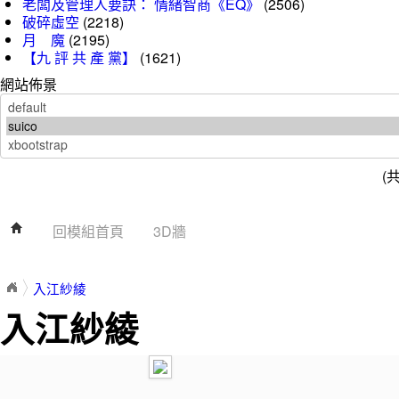
老闆及管理人要訣： 情緒智商《EQ》
(2506)
破碎虛空
(2218)
月 魔
(2195)
【九 評 共 產 黨】
(1621)
網站佈景
(
回模組首頁
3D牆
入江紗綾
入江紗綾