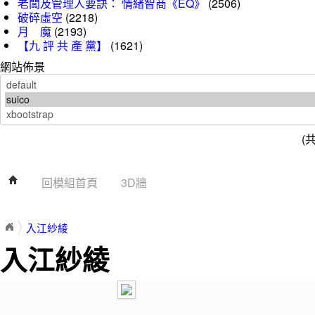
老闆及管理人要訣： 情緒智商《EQ》
(2506)
破碎虛空
(2218)
月 魔
(2193)
【九 評 共 產 黨】
(1621)
網站佈景
(
回模組首頁
3D牆
入江紗綾
入江紗綾