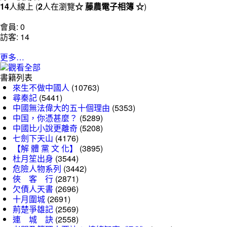
14
人線上 (
2
人在瀏覽
☆ 藤農電子相簿 ☆
)
會員: 0
訪客: 14
更多…
書籍列表
來生不做中國人
(10763)
尋秦記
(5441)
中國無法偉大的五十個理由
(5353)
中国，你憑甚麼？
(5289)
中國比小說更離奇
(5208)
七劍下天山
(4176)
【解 體 黨 文 化】
(3895)
杜月笙出身
(3544)
危險人物系列
(3442)
俠 客 行
(2871)
欠債人天書
(2696)
十月圍城
(2691)
荊楚爭雄記
(2569)
連 城 訣
(2558)