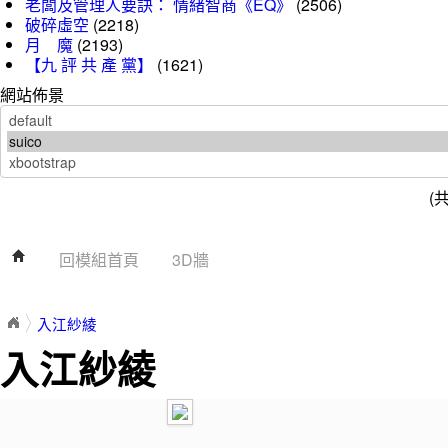
老闆及管理人要訣： 情緒智商《EQ》
(2506)
破碎虛空
(2218)
月 魔
(2193)
【九 評 共 產 黨】
(1621)
網站佈景
(
回模組首頁
3D牆
入江紗綾
入江紗綾