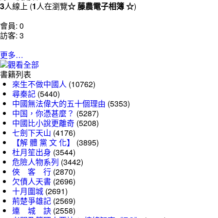
3
人線上 (
1
人在瀏覽
☆ 藤農電子相簿 ☆
)
會員: 0
訪客: 3
更多…
書籍列表
來生不做中國人
(10762)
尋秦記
(5440)
中國無法偉大的五十個理由
(5353)
中国，你憑甚麼？
(5287)
中國比小說更離奇
(5208)
七劍下天山
(4176)
【解 體 黨 文 化】
(3895)
杜月笙出身
(3544)
危險人物系列
(3442)
俠 客 行
(2870)
欠債人天書
(2696)
十月圍城
(2691)
荊楚爭雄記
(2569)
連 城 訣
(2558)