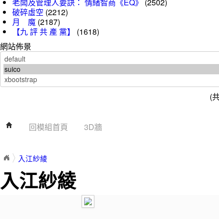
老闆及管理人要訣： 情緒智商《EQ》
(2502)
破碎虛空
(2212)
月 魔
(2187)
【九 評 共 產 黨】
(1618)
網站佈景
(
回模組首頁
3D牆
入江紗綾
入江紗綾