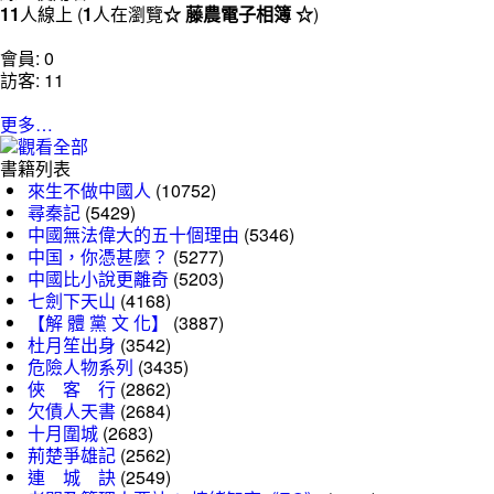
11
人線上 (
1
人在瀏覽
☆ 藤農電子相簿 ☆
)
會員: 0
訪客: 11
更多…
書籍列表
來生不做中國人
(10752)
尋秦記
(5429)
中國無法偉大的五十個理由
(5346)
中国，你憑甚麼？
(5277)
中國比小說更離奇
(5203)
七劍下天山
(4168)
【解 體 黨 文 化】
(3887)
杜月笙出身
(3542)
危險人物系列
(3435)
俠 客 行
(2862)
欠債人天書
(2684)
十月圍城
(2683)
荊楚爭雄記
(2562)
連 城 訣
(2549)