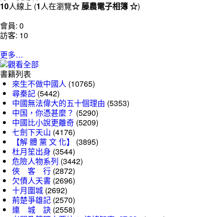
10
人線上 (
1
人在瀏覽
☆ 藤農電子相簿 ☆
)
會員: 0
訪客: 10
更多…
書籍列表
來生不做中國人
(10765)
尋秦記
(5442)
中國無法偉大的五十個理由
(5353)
中国，你憑甚麼？
(5290)
中國比小說更離奇
(5209)
七劍下天山
(4176)
【解 體 黨 文 化】
(3895)
杜月笙出身
(3544)
危險人物系列
(3442)
俠 客 行
(2872)
欠債人天書
(2696)
十月圍城
(2692)
荊楚爭雄記
(2570)
連 城 訣
(2558)