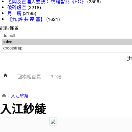
老闆及管理人要訣： 情緒智商《EQ》
(2506)
破碎虛空
(2218)
月 魔
(2195)
【九 評 共 產 黨】
(1621)
網站佈景
(
回模組首頁
3D牆
入江紗綾
入江紗綾