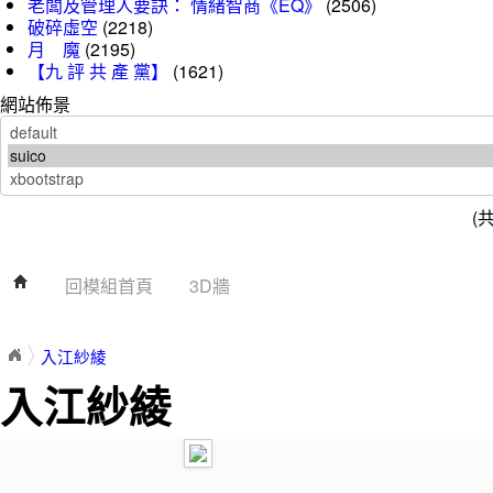
老闆及管理人要訣： 情緒智商《EQ》
(2506)
破碎虛空
(2218)
月 魔
(2195)
【九 評 共 產 黨】
(1621)
網站佈景
(
回模組首頁
3D牆
入江紗綾
入江紗綾