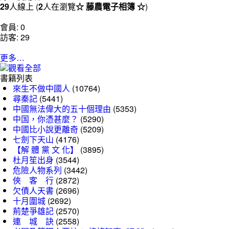
29
人線上 (
2
人在瀏覽
☆ 藤農電子相簿 ☆
)
會員: 0
訪客: 29
更多…
書籍列表
來生不做中國人
(10764)
尋秦記
(5441)
中國無法偉大的五十個理由
(5353)
中国，你憑甚麼？
(5290)
中國比小說更離奇
(5209)
七劍下天山
(4176)
【解 體 黨 文 化】
(3895)
杜月笙出身
(3544)
危險人物系列
(3442)
俠 客 行
(2872)
欠債人天書
(2696)
十月圍城
(2692)
荊楚爭雄記
(2570)
連 城 訣
(2558)