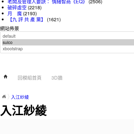
老闆及管理人要訣： 情緒智商《EQ》
(2506)
破碎虛空
(2218)
月 魔
(2193)
【九 評 共 產 黨】
(1621)
網站佈景
回模組首頁
3D牆
入江紗綾
入江紗綾