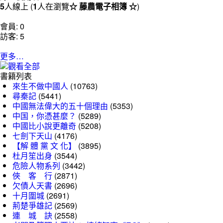
5
人線上 (
1
人在瀏覽
☆ 藤農電子相簿 ☆
)
會員: 0
訪客: 5
更多…
書籍列表
來生不做中國人
(10763)
尋秦記
(5441)
中國無法偉大的五十個理由
(5353)
中国，你憑甚麼？
(5289)
中國比小說更離奇
(5208)
七劍下天山
(4176)
【解 體 黨 文 化】
(3895)
杜月笙出身
(3544)
危險人物系列
(3442)
俠 客 行
(2871)
欠債人天書
(2696)
十月圍城
(2691)
荊楚爭雄記
(2569)
連 城 訣
(2558)