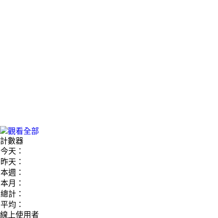
計數器
今天：
昨天：
本週：
本月：
總計：
平均：
線上使用者