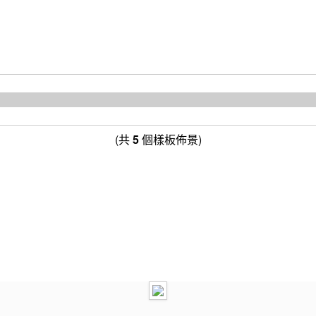
(共
5
個樣板佈景)