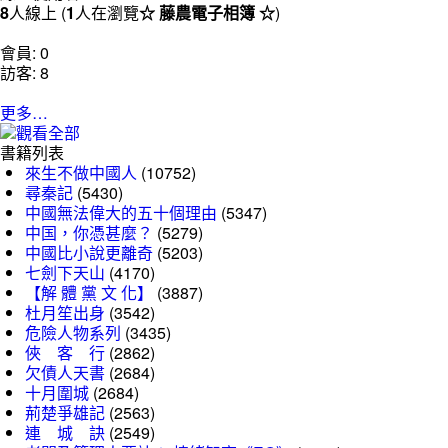
8
人線上 (
1
人在瀏覽
☆ 藤農電子相簿 ☆
)
會員: 0
訪客: 8
更多…
書籍列表
來生不做中國人
(10752)
尋秦記
(5430)
中國無法偉大的五十個理由
(5347)
中国，你憑甚麼？
(5279)
中國比小說更離奇
(5203)
七劍下天山
(4170)
【解 體 黨 文 化】
(3887)
杜月笙出身
(3542)
危險人物系列
(3435)
俠 客 行
(2862)
欠債人天書
(2684)
十月圍城
(2684)
荊楚爭雄記
(2563)
連 城 訣
(2549)