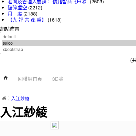
老闆及管理人要訣： 情緒智商《EQ》
(2503)
破碎虛空
(2212)
月 魔
(2188)
【九 評 共 產 黨】
(1618)
網站佈景
(
回模組首頁
3D牆
入江紗綾
入江紗綾