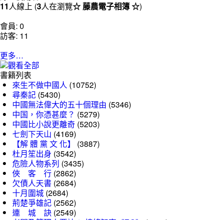
11
人線上 (
3
人在瀏覽
☆ 藤農電子相簿 ☆
)
會員: 0
訪客: 11
更多…
書籍列表
來生不做中國人
(10752)
尋秦記
(5430)
中國無法偉大的五十個理由
(5346)
中国，你憑甚麼？
(5279)
中國比小說更離奇
(5203)
七劍下天山
(4169)
【解 體 黨 文 化】
(3887)
杜月笙出身
(3542)
危險人物系列
(3435)
俠 客 行
(2862)
欠債人天書
(2684)
十月圍城
(2684)
荊楚爭雄記
(2562)
連 城 訣
(2549)