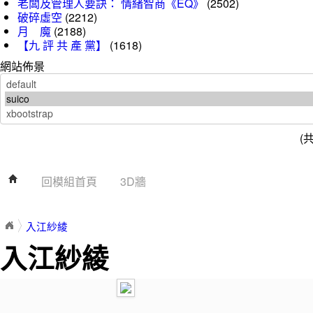
老闆及管理人要訣： 情緒智商《EQ》
(2502)
破碎虛空
(2212)
月 魔
(2188)
【九 評 共 產 黨】
(1618)
網站佈景
(
回模組首頁
3D牆
入江紗綾
入江紗綾