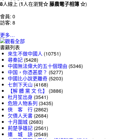
8
人線上 (
1
人在瀏覽
☆ 藤農電子相簿 ☆
)
會員: 0
訪客: 8
更多…
書籍列表
來生不做中國人
(10751)
尋秦記
(5428)
中國無法偉大的五十個理由
(5346)
中国，你憑甚麼？
(5277)
中國比小說更離奇
(5203)
七劍下天山
(4168)
【解 體 黨 文 化】
(3886)
杜月笙出身
(3541)
危險人物系列
(3435)
俠 客 行
(2862)
欠債人天書
(2684)
十月圍城
(2683)
荊楚爭雄記
(2561)
連 城 訣
(2549)