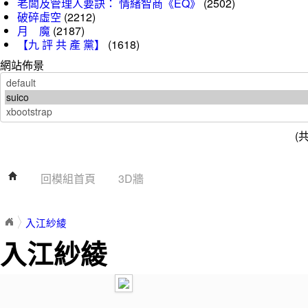
老闆及管理人要訣： 情緒智商《EQ》
(2502)
破碎虛空
(2212)
月 魔
(2187)
【九 評 共 產 黨】
(1618)
網站佈景
(
回模組首頁
3D牆
入江紗綾
入江紗綾