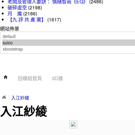
老闆及管理人要訣： 情緒智商《EQ》
(2486)
破碎虛空
(2198)
月 魔
(2186)
【九 評 共 產 黨】
(1617)
網站佈景
回模組首頁
3D牆
入江紗綾
入江紗綾