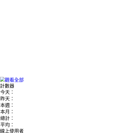
計數器
今天：
昨天：
本週：
本月：
總計：
平均：
線上使用者