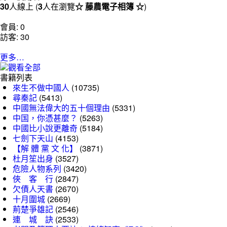
30
人線上 (
3
人在瀏覽
☆ 藤農電子相簿 ☆
)
會員: 0
訪客: 30
更多…
書籍列表
來生不做中國人
(10735)
尋秦記
(5413)
中國無法偉大的五十個理由
(5331)
中国，你憑甚麼？
(5263)
中國比小說更離奇
(5184)
七劍下天山
(4153)
【解 體 黨 文 化】
(3871)
杜月笙出身
(3527)
危險人物系列
(3420)
俠 客 行
(2847)
欠債人天書
(2670)
十月圍城
(2669)
荊楚爭雄記
(2546)
連 城 訣
(2533)