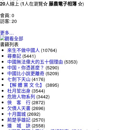
20
人線上 (
1
人在瀏覽
☆ 藤農電子相簿 ☆
)
會員: 0
訪客: 20
更多…
書籍列表
來生不做中國人
(10764)
尋秦記
(5441)
中國無法偉大的五十個理由
(5353)
中国，你憑甚麼？
(5290)
中國比小說更離奇
(5209)
七劍下天山
(4176)
【解 體 黨 文 化】
(3895)
杜月笙出身
(3544)
危險人物系列
(3442)
俠 客 行
(2872)
欠債人天書
(2696)
十月圍城
(2692)
荊楚爭雄記
(2570)
連 城 訣
(2558)