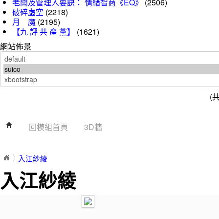
老闆及管理人要訣： 情緒智商《EQ》
(2506)
破碎虛空
(2218)
月 魔
(2195)
【九 評 共 產 黨】
(1621)
網站佈景
(
回模組首頁
3D牆
入江紗綾
入江紗綾