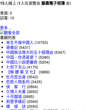
15
人線上 (
1
人在瀏覽
☆ 藤農電子相簿 ☆
)
會員: 0
訪客: 15
更多…
書籍列表
來生不做中國人
(10753)
尋秦記
(5431)
中國無法偉大的五十個理由
(5347)
中国，你憑甚麼？
(5280)
中國比小說更離奇
(5204)
七劍下天山
(4170)
【解 體 黨 文 化】
(3889)
杜月笙出身
(3542)
危險人物系列
(3435)
俠 客 行
(2864)
欠債人天書
(2693)
十月圍城
(2685)
荊楚爭雄記
(2564)
連 城 訣
(2550)