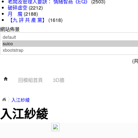
老闆及管理人要訣： 情緒智商《EQ》
(2503)
破碎虛空
(2212)
月 魔
(2188)
【九 評 共 產 黨】
(1618)
網站佈景
(
回模組首頁
3D牆
入江紗綾
入江紗綾