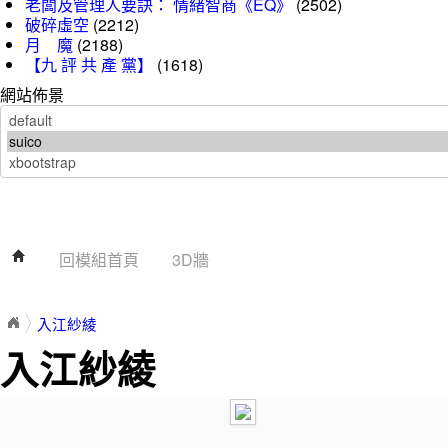
老闆及管理人要訣： 情緒智商《EQ》
(2502)
破碎虛空
(2212)
月 魔
(2188)
【九 評 共 產 黨】
(1618)
網站佈景
回模組首頁
3D牆
入江紗綾
入江紗綾