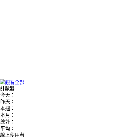
計數器
今天：
昨天：
本週：
本月：
總計：
平均：
線上使用者