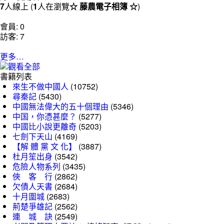
7
人線上 (
1
人在瀏覽
☆ 藤農電子相簿 ☆
)
會員: 0
訪客: 7
更多…
書籍列表
來生不做中國人
(10752)
尋秦記
(5430)
中國無法偉大的五十個理由
(5346)
中国，你憑甚麼？
(5277)
中國比小說更離奇
(5203)
七劍下天山
(4169)
【解 體 黨 文 化】
(3887)
杜月笙出身
(3542)
危險人物系列
(3435)
俠 客 行
(2862)
欠債人天書
(2684)
十月圍城
(2683)
荊楚爭雄記
(2562)
連 城 訣
(2549)