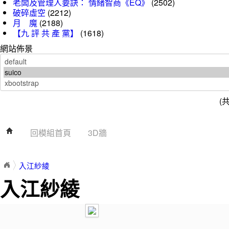
老闆及管理人要訣： 情緒智商《EQ》
(2502)
破碎虛空
(2212)
月 魔
(2188)
【九 評 共 產 黨】
(1618)
網站佈景
(
回模組首頁
3D牆
入江紗綾
入江紗綾