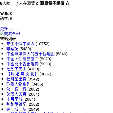
6
人線上 (
1
人在瀏覽
☆ 藤農電子相簿 ☆
)
會員: 0
訪客: 6
更多…
書籍列表
來生不做中國人
(10752)
尋秦記
(5430)
中國無法偉大的五十個理由
(5346)
中国，你憑甚麼？
(5279)
中國比小說更離奇
(5203)
七劍下天山
(4169)
【解 體 黨 文 化】
(3887)
杜月笙出身
(3542)
危險人物系列
(3435)
俠 客 行
(2862)
欠債人天書
(2684)
十月圍城
(2684)
荊楚爭雄記
(2562)
連 城 訣
(2549)