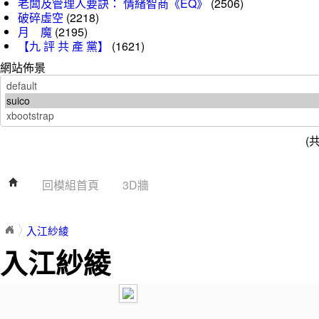
老闆及管理人要訣： 情緒智商《EQ》
(2506)
破碎虛空
(2218)
月 魔
(2195)
【九 評 共 產 黨】
(1621)
網站佈景
(
回模組首頁
3D牆
入江紗綾
入江紗綾