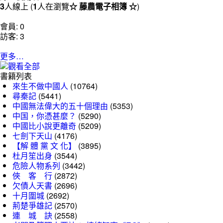
3
人線上 (
1
人在瀏覽
☆ 藤農電子相簿 ☆
)
會員: 0
訪客: 3
更多…
書籍列表
來生不做中國人
(10764)
尋秦記
(5441)
中國無法偉大的五十個理由
(5353)
中国，你憑甚麼？
(5290)
中國比小說更離奇
(5209)
七劍下天山
(4176)
【解 體 黨 文 化】
(3895)
杜月笙出身
(3544)
危險人物系列
(3442)
俠 客 行
(2872)
欠債人天書
(2696)
十月圍城
(2692)
荊楚爭雄記
(2570)
連 城 訣
(2558)