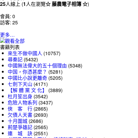
25
人線上 (
1
人在瀏覽
☆ 藤農電子相簿 ☆
)
會員: 0
訪客: 25
更多…
書籍列表
來生不做中國人
(10757)
尋秦記
(5432)
中國無法偉大的五十個理由
(5348)
中国，你憑甚麼？
(5281)
中國比小說更離奇
(5205)
七劍下天山
(4171)
【解 體 黨 文 化】
(3889)
杜月笙出身
(3542)
危險人物系列
(3437)
俠 客 行
(2865)
欠債人天書
(2693)
十月圍城
(2686)
荊楚爭雄記
(2565)
連 城 訣
(2551)