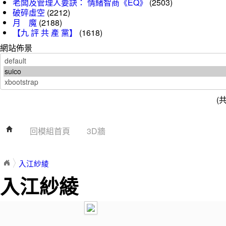
老闆及管理人要訣： 情緒智商《EQ》
(2503)
破碎虛空
(2212)
月 魔
(2188)
【九 評 共 產 黨】
(1618)
網站佈景
(
回模組首頁
3D牆
入江紗綾
入江紗綾